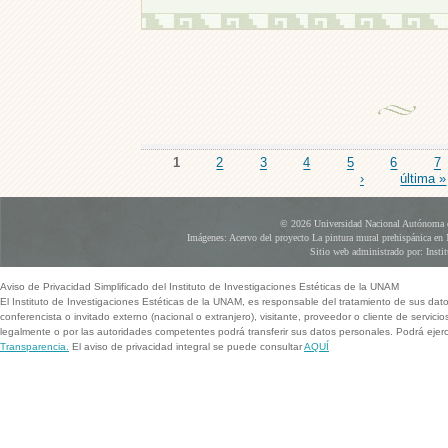
1
2
3
4
5
6
7
Páginas
›
última »
© 2026 Universidad Nacional Autónoma d
Imágenes: Acervo del proyecto La pintura mural prehispánica en 
Sitio web administrado por: Instit
Aviso de Privacidad Simplificado del Instituto de Investigaciones Estéticas de la UNAM
El Instituto de Investigaciones Estéticas de la UNAM, es responsable del tratamiento de sus dat
conferencista o invitado externo (nacional o extranjero), visitante, proveedor o cliente de servicio
legalmente o por las autoridades competentes podrá transferir sus datos personales. Podrá ej
Transparencia.
El aviso de privacidad integral se puede consultar
AQUÍ